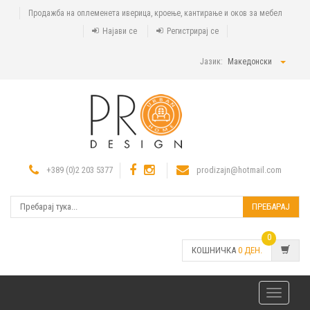
Продажба на оплеменета иверица, кроење, кантирање и оков за мебел
Најави се
Регистрирај се
Јазик:
Македонски
+389 (0)2 203 5377
prodizajn@hotmail.com
ПРЕБАРАЈ
0
КОШНИЧКА
0
ДЕН.
Toggle
navigatio