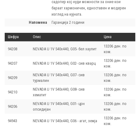
садопер кој нуди можности за оние кои
бараат хармоничен, едноставен и модерен
изглед на кујната.
напомена
Гаранција 2 години
Шифра
Опис
Цена
13206 ден. по
94208
NEVADA U 1V 540х440, G05- бел хаулит
ком.
13206 ден. по
94207
NEVADA U 1V 540х440, G02- сив кварц
ком.
NEVADA U 1V 540х440, G07- сив
13206 ден. по
94209
турмалин
ком.
NEVADA U 1V 540х440, G08- сив
13206 ден. по
94210
хематит
ком.
NEVADA U 1V 540х440, G01- црн
13206 ден. по
94206
опсидијан
ком.
13206 ден. по
94943
NEVADA U 1V 540х440, G06 - агат, земја
ком.