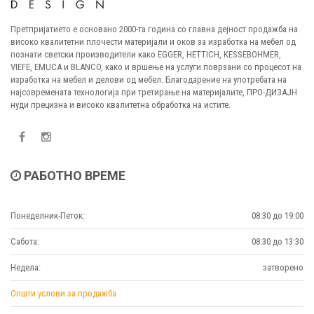
Претпријатието е основано 2000-та година со главна дејност продажба на
високо квалитетни плочести материјали и оков за изработка на мебел од
познати светски производители како EGGER, HETTICH, KESSEBOHMER,
VIEFE, EMUCA и BLANCO, како и вршење на услуги поврзани со процесот на
изработка на мебел и делови од мебел. Благодарение на употребата на
најсовремената технологија при третирање на материјалите, ПРО-ДИЗАЈН
нуди прецизна и високо квалитетна обработка на истите.
РАБОТНО ВРЕМЕ
Понеделник-Петок:
08:30 до 19:00
Сабота:
08:30 до 13:30
Недела:
затворено
Општи услови за продажба