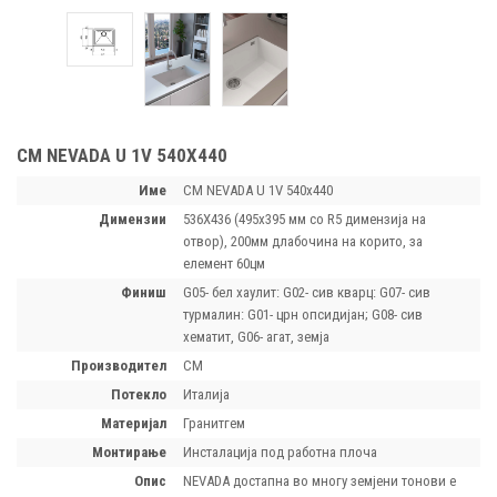
CM NEVADA U 1V 540Х440
Име
CM NEVADA U 1V 540х440
димензии
536X436 (495x395 мм со R5 димензија на
отвор), 200мм длабочина на корито, за
елемент 60цм
финиш
G05- бел хаулит: G02- сив кварц: G07- сив
турмалин: G01- црн опсидијан; G08- сив
хематит, G06- агат, земја
производител
CM
потекло
Италија
материјал
Гранитгем
монтирање
Инсталација под работна плоча
опис
NEVADA достапна во многу земјени тонови е