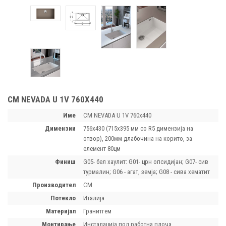
CM NEVADA U 1V 760Х440
Име
CM NEVADA U 1V 760х440
димензии
756х430 (715x395 мм со R5 димензија на
отвор), 200мм длабочина на корито, за
елемент 80цм
финиш
G05- бел хаулит: G01- црн опсидијан; G07- сив
турмалин; G06 - агат, земја; G08 - сива хематит
производител
CM
потекло
Италија
материјал
Гранитгем
монтирање
Инсталација под работна плоча