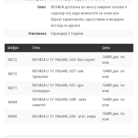
опис
NEVADA достапна во многу земјени тонови е
садопер кој нуди можности за оние кои
бараат хармоничен, едноставен и модерен
изглед на кујната.
напомена
Гаранција 2 години
Шифра
Опис
Цена
16489 ден. по
94212
NEVADA U 1V 760х440, G05- бел хаулит
ком.
NEVADA U 1V 760х440, G07- сив
16489 ден. по
94213
турмалин
ком.
NEVADA U 1V 760х440, G01- црн
16489 ден. по
94211
опсидијан
ком.
NEVADA U 1V 760х440, G08 - сива
16489 ден. по
94944
хематит
ком.
16489 ден. по
94945
NEVADA U 1V 760х440, G06 - агат, земја
ком.