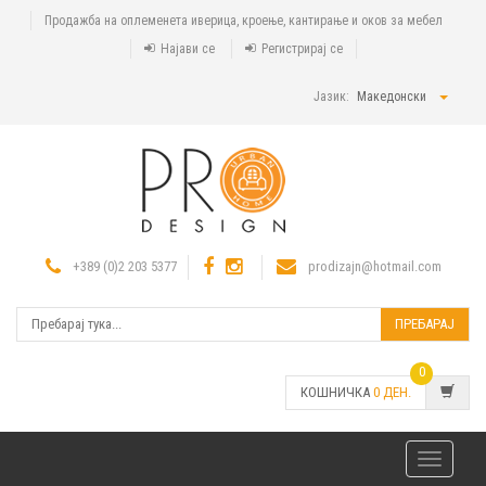
Продажба на оплеменета иверица, кроење, кантирање и оков за мебел
Најави се
Регистрирај се
Јазик:
Македонски
+389 (0)2 203 5377
prodizajn@hotmail.com
ПРЕБАРАЈ
0
КОШНИЧКА
0
ДЕН.
Toggle
navigatio