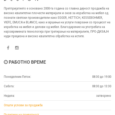
Претпријатието е основано 2000-та година со главна дејност продажба на
високо квалитетни плочести материјали и оков за изработка на мебел од
познати светски производители како EGGER, HETTICH, KESSEBOHMER,
VIEFE, EMUCA и BLANCO, како и вршење на услуги поврзани со процесот на
изработка на мебел и делови од мебел. Благодарение на употребата на
најсовремената технологија при третирање на материјалите, ПРО-ДИЗАЈН
нуди прецизна и високо квалитетна обработка на истите.
РАБОТНО ВРЕМЕ
Понеделник-Петок:
08:30 до 19:00
Сабота:
08:30 до 13:30
Недела:
затворено
Општи услови за продажба
Политики на приватност