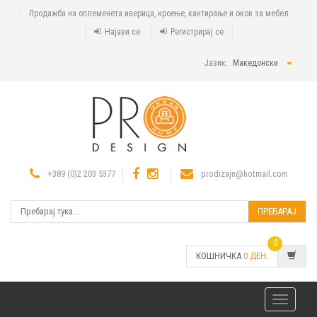
Продажба на оплеменета иверица, кроење, кантирање и оков за мебел
Најави се
Регистрирај се
Јазик:
Македонски
+389 (0)2 203 5377
prodizajn@hotmail.com
ПРЕБАРАЈ
0
КОШНИЧКА
0
ДЕН.
Toggle
navigatio