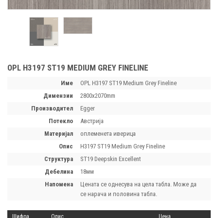
OPL H3197 ST19 MEDIUM GREY FINELINE
Име
OPL H3197 ST19 Medium Grey Fineline
димензии
2800х2070mm
производител
Egger
потекло
Австрија
материјал
оплеменета иверица
опис
H3197 ST19 Medium Grey Fineline
структура
ST19 Deepskin Excellent
дебелина
18мм
напомена
Цената се однесува на цела табла. Може да
се нарача и половина табла.
Шифра
Опис
Цена