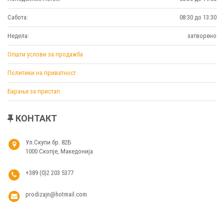
Сабота:
08:30 до 13:30
Недела:
затворено
Општи услови за продажба
Политики на приватност
Барање за пристап
КОНТАКТ
Ул.Скупи бр. 82Б
1000 Скопје, Македонија
+389 (0)2 203 5377
prodizajn@hotmail.com