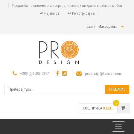
Продажба на оплеменета иверица, кроење, кантирање и оков за мебел
Најави се
Регистрирај се
Јазик:
Македонски
+389 (0)2 203 5377
prodizajn@hotmail.com
ПРЕБАРАЈ
0
КОШНИЧКА
0
ДЕН.
Toggle
navigatio