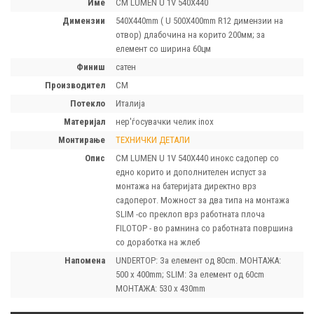
Име
CM LUMEN U 1V 540X440
димензии
540X440mm ( U 500X400mm R12 димензии на
отвор) длабочина на корито 200мм; за
елемент со ширина 60цм
финиш
сатен
производител
CM
потекло
Италија
материјал
нер'ѓосувачки челик inox
монтирање
ТЕХНИЧКИ ДЕТАЛИ
опис
CM LUMEN U 1V 540X440 инокс садопер со
едно корито и дополнителен испуст за
монтажа на батеријата директно врз
садоперот. Можност за два типа на монтажа
SLIM -со преклоп врз работната плоча
FILOTOP - во рамнина со работната површина
со доработка на жлеб
напомена
UNDERTOP: За елемент од 80cm. МОНТАЖА:
500 x 400mm; SLIM: За елемент од 60cm
МОНТАЖА: 530 x 430mm