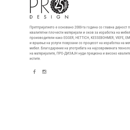
Претпријатието е основано 2000-та година со главна дејност
квалитетни плочести материјали и оков за изработка на мебел
производители како EGGER, HETTICH, KESSEBOHMER, VIEFE, E
и вршење на услуги поврзани со процесот на изработка на ме
мебел. Благодарение на употребата на најсовремената технол
на материјалите, ПРО-ДИЗАЈН нуди прецизна и високо квалите
истите.