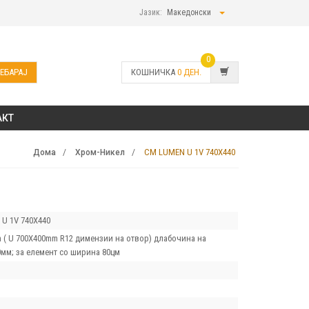
Јазик:
Македонски
0
ЕБАРАЈ
КОШНИЧКА
0
ДЕН.
АКТ
CM LUMEN U 1V 740X440
Дома
Хром-Никел
U 1V 740X440
 ( U 700X400mm R12 димензии на отвор) длабочина на
0мм; за елемент со ширина 80цм