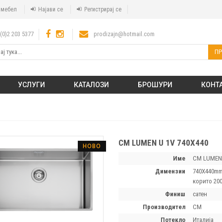
а мебел
Најави се
Регистрирај се
(0)2 203 5377
prodizajn@hotmail.com
ПР
УСЛУГИ
КАТАЛОЗИ
БРОШУРИ
КОНТ
CM LUMEN U 1V 740X440
НОВО
Име
CM LUMEN 
димензии
740X440mm
корито 20
финиш
сатен
производител
CM
потекло
Италија