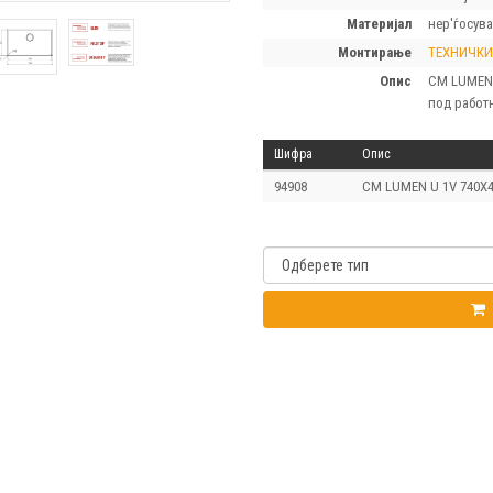
материјал
нер'ѓосува
монтирање
ТЕХНИЧКИ
опис
CM LUMEN 
под работ
Шифра
Опис
94908
CM LUMEN U 1V 740X4