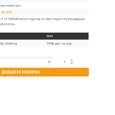
чки челик inox
 ДЕТАЛИ
U 1V 740X440 инокс садопер со едно корито за вградување
ната плоча.
Цена
40, Undertop
19786 ден. по ком.
ДОДАДИ ВО КОШНИЧКА