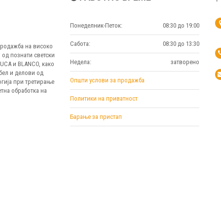
Понеделник-Петок:
08:30 до 19:00
Сабота:
08:30 до 13:30
 продажба на високо
 од познати светски
Недела:
затворено
MUCA и BLANCO, како
бел и делови од
Општи услови за продажба
огија при третирање
тна обработка на
Политики на приватност
Барање за пристап