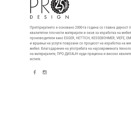
Претпријатието е основано 2000-та година со главна дејност
квалитетни плочести материјали и оков за изработка на мебел
производители како EGGER, HETTICH, KESSEBOHMER, VIEFE, E
и вршење на услуги поврзани со процесот на изработка на ме
мебел. Благодарение на употребата на најсовремената технол
на материјалите, ПРО-ДИЗАЈН нуди прецизна и високо квалите
истите.