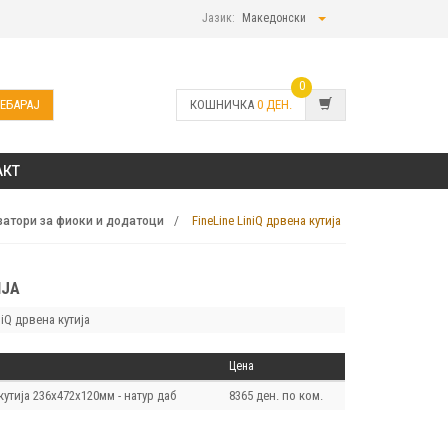
Јазик:
Македонски
0
ЕБАРАЈ
КОШНИЧКА
0
ДЕН.
АКТ
FineLine LiniQ дрвена кутија
затори за фиоки и додатоци
ИЈА
niQ дрвена кутија
Цена
 кутија 236х472х120мм - натур даб
8365 ден. по ком.