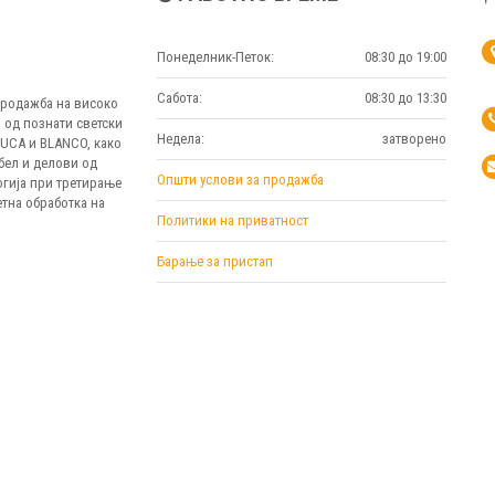
Понеделник-Петок:
08:30 до 19:00
Сабота:
08:30 до 13:30
 продажба на високо
 од познати светски
Недела:
затворено
MUCA и BLANCO, како
бел и делови од
Општи услови за продажба
огија при третирање
тна обработка на
Политики на приватност
Барање за пристап