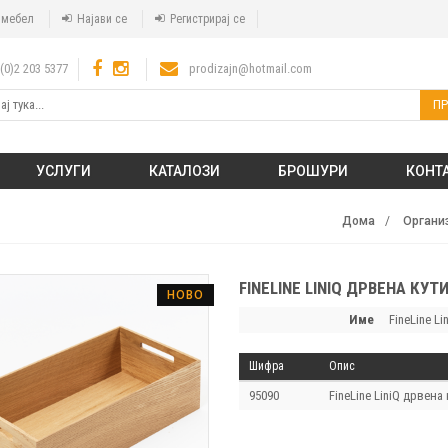
а мебел
Најави се
Регистрирај се
(0)2 203 5377
prodizajn@hotmail.com
ПР
УСЛУГИ
КАТАЛОЗИ
БРОШУРИ
КОНТ
Дома
Органи
FINELINE LINIQ ДРВЕНА КУТ
НОВО
Име
FineLine Li
Шифра
Опис
95090
FineLine LiniQ дрвена