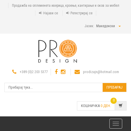
Продажба на оплеменета иверица, кроење, кантирање и оков за мебел
Најави се
Регистрирај се
Јазик:
Македонски
+389 (0)2 203 5377
prodizajn@hotmail.com
ПРЕБАРАЈ
0
КОШНИЧКА
0
ДЕН.
Toggle
navigatio