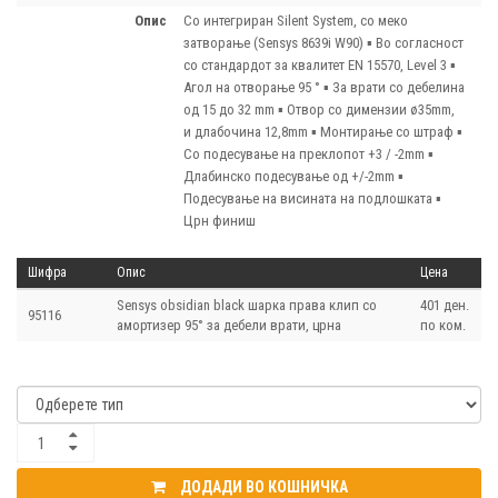
опис
Со интегриран Silent System, со меко
затворање (Sensys 8639i W90) ▪ Во согласност
со стандардот за квалитет EN 15570, Level 3 ▪
Агол на отворање 95 ° ▪ За врати со дебелина
од 15 до 32 mm ▪ Отвор со димензии ø35mm,
и длабочина 12,8mm ▪ Монтирање со штраф ▪
Со подесување на преклопот +3 / -2mm ▪
Длабинско подесување од +/-2mm ▪
Подесување на висината на подлошката ▪
Црн финиш
Шифра
Опис
Цена
Sensys obsidian black шарка права клип со
401 ден.
95116
амортизер 95° за дебели врати, црна
по ком.
ДОДАДИ ВО КОШНИЧКА