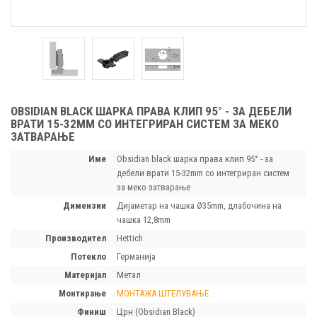
OBSIDIAN BLACK ШАРКА ПРАВА КЛИП 95° - ЗА ДЕБЕЛИ
ВРАТИ 15-32MM СО ИНТЕГРИРАН СИСТЕМ ЗА МЕКО
ЗАТВАРАЊЕ
Име
Obsidian black шарка права клип 95° - за
дебели врати 15-32mm со интегриран систем
за меко затварање
димензии
Дијаметар на чашка Ø35mm, длабочина на
чашка 12,8mm
производител
Hettich
потекло
Германија
материјал
Метал
монтирање
МОНТАЖА
ШТЕЛУВАЊЕ
финиш
Црн (Obsidian Black)