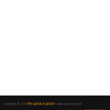
Copyright © 2016
ПРО-ДИЗАЈН ДООЕЛ
- www.pro-dizajn.mk