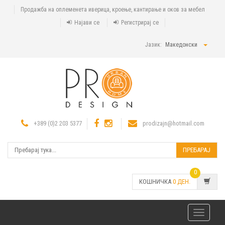
Продажба на оплеменета иверица, кроење, кантирање и оков за мебел
Најави се
Регистрирај се
Јазик:
Македонски
+389 (0)2 203 5377
prodizajn@hotmail.com
ПРЕБАРАЈ
0
КОШНИЧКА
0
ДЕН.
Toggle
navigatio