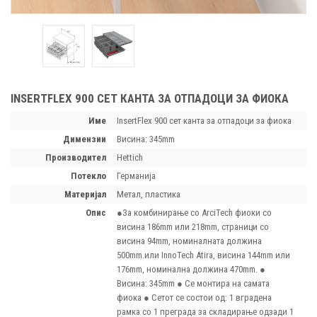
INSERTFLEX 900 СЕТ КАНТА ЗА ОТПАДОЦИ ЗА ФИОКА
Име
InsertFlex 900 сет канта за отпадоци за фиока
димензии
Висина: 345mm
производител
Hettich
потекло
Германија
материјал
Метал, пластика
опис
●За комбинирање со ArciTech фиоки со
висина 186mm или 218mm, страници со
висина 94mm, номиналната должина
500mm.или InnoTech Atira, висина 144mm или
176mm, номинална должина 470mm. ●
Висина: 345mm ● Се монтира на самата
фиока ● Сетот се состои од: 1 вградена
рамка со 1 преграда за складирање одзади 1