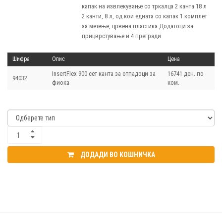
капак на извлекување со тркалца 2 канта 18 л
2 канти, 8 л, од кои едната со капак 1 комплет
за метење, црвена пластика Додатоци за
прицврстување и 4 прегради
Шифра
Опис
Цена
InsertFlex 900 сет канта за отпадоци за
16741 ден. по
94032
фиока
ком.
ДОДАДИ ВО КОШНИЧКА