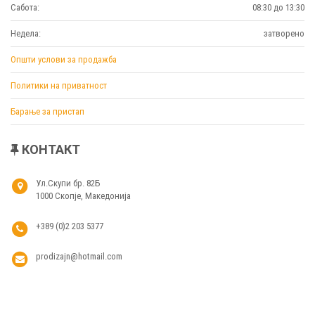
Сабота:
08:30 до 13:30
Недела:
затворено
Општи услови за продажба
Политики на приватност
Барање за пристап
КОНТАКТ
Ул.Скупи бр. 82Б
1000 Скопје, Македонија
+389 (0)2 203 5377
prodizajn@hotmail.com