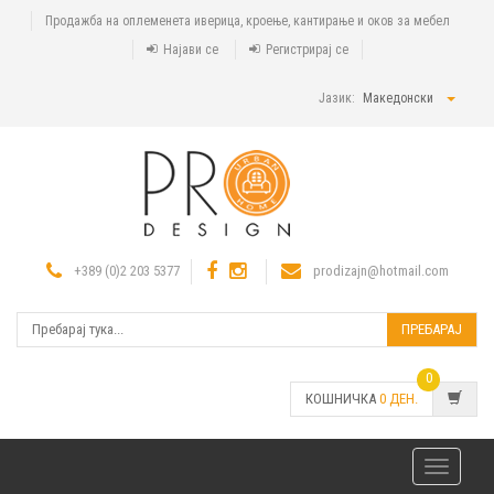
Продажба на оплеменета иверица, кроење, кантирање и оков за мебел
Најави се
Регистрирај се
Јазик:
Македонски
+389 (0)2 203 5377
prodizajn@hotmail.com
ПРЕБАРАЈ
0
КОШНИЧКА
0
ДЕН.
Toggle
navigatio