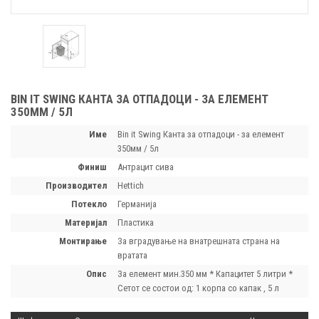
BIN IT SWING КАНТА ЗА ОТПАДОЦИ - ЗА ЕЛЕМЕНТ
350ММ / 5Л
Име
Bin it Swing Канта за отпадоци - за елемент
350мм / 5л
финиш
Антрацит сива
производител
Hettich
потекло
Германија
материјал
Пластика
монтирање
За вградување на внатрешната страна на
вратата
опис
За елемент мин.350 мм * Капацитет 5 литри *
Сетот се состои од: 1 корпа со капак , 5 л