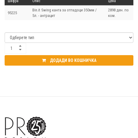
Шифра
Опис
Цена
Bin.it Swing канта за отпадоци 350мм /
2898 ден. по
95225
5л. - антрацит
ком.
ДОДАДИ ВО КОШНИЧКА