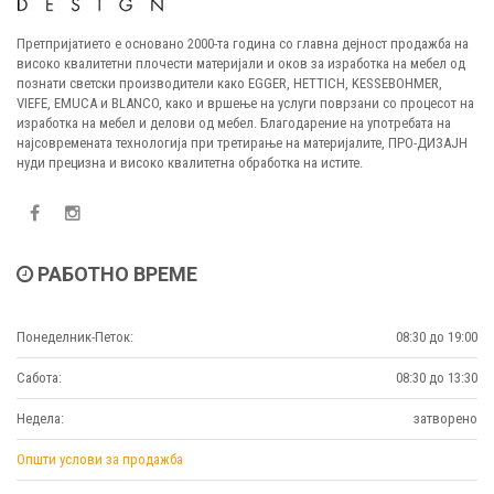
Претпријатието е основано 2000-та година со главна дејност продажба на
високо квалитетни плочести материјали и оков за изработка на мебел од
познати светски производители како EGGER, HETTICH, KESSEBOHMER,
VIEFE, EMUCA и BLANCO, како и вршење на услуги поврзани со процесот на
изработка на мебел и делови од мебел. Благодарение на употребата на
најсовремената технологија при третирање на материјалите, ПРО-ДИЗАЈН
нуди прецизна и високо квалитетна обработка на истите.
РАБОТНО ВРЕМЕ
Понеделник-Петок:
08:30 до 19:00
Сабота:
08:30 до 13:30
Недела:
затворено
Општи услови за продажба