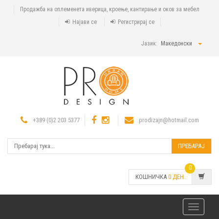
Продажба на оплеменета иверица, кроење, кантирање и оков за мебел
Најави се
Регистрирај се
Јазик:
Македонски
+389 (0)2 203 5377
prodizajn@hotmail.com
ПРЕБАРАЈ
0
КОШНИЧКА
0
ДЕН.
Toggle
navigatio