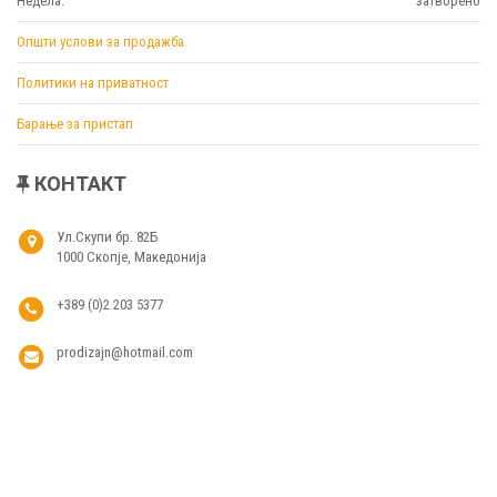
Недела:
затворено
Општи услови за продажба
Политики на приватност
Барање за пристап
КОНТАКТ
Ул.Скупи бр. 82Б
1000 Скопје, Македонија
+389 (0)2 203 5377
prodizajn@hotmail.com