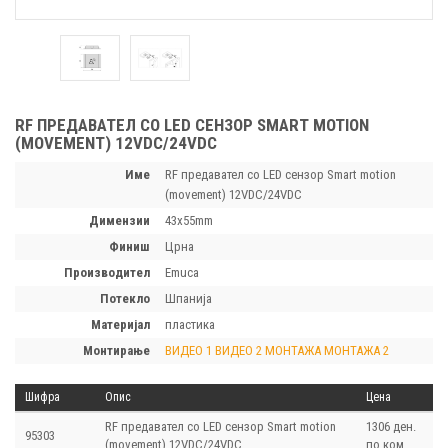
RF ПРЕДАВАТЕЛ СО LED СЕНЗОР SMART MOTION
(MOVEMENT) 12VDC/24VDC
Име
RF предавател со LED сензор Smart motion
(movement) 12VDC/24VDC
димензии
43x55mm
финиш
Црна
производител
Emuca
потекло
Шпанија
материјал
пластика
монтирање
ВИДЕО 1
ВИДЕО 2
МОНТАЖА
МОНТАЖА 2
Шифра
Опис
Цена
RF предавател со LED сензор Smart motion
1306 ден.
95303
(movement) 12VDC/24VDC
по ком.