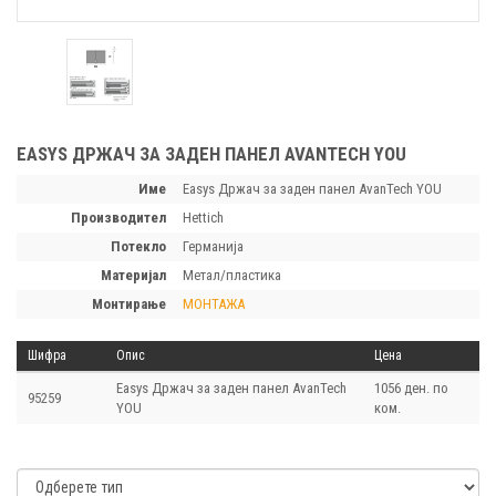
EASYS ДРЖАЧ ЗА ЗАДЕН ПАНЕЛ AVANTECH YOU
Име
Easys Држач за заден панел AvanTech YOU
производител
Hettich
потекло
Германија
материјал
Метал/пластика
монтирање
МОНТАЖА
Шифра
Опис
Цена
Easys Држач за заден панел AvanTech
1056 ден. по
95259
YOU
ком.