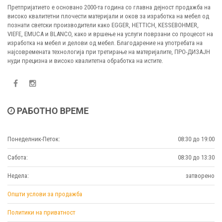
Претпријатието е основано 2000-та година со главна дејност продажба на
високо квалитетни плочести материјали и оков за изработка на мебел од
познати светски производители како EGGER, HETTICH, KESSEBOHMER,
VIEFE, EMUCA и BLANCO, како и вршење на услуги поврзани со процесот на
изработка на мебел и делови од мебел. Благодарение на употребата на
најсовремената технологија при третирање на материјалите, ПРО-ДИЗАЈН
нуди прецизна и високо квалитетна обработка на истите.
РАБОТНО ВРЕМЕ
Понеделник-Петок:
08:30 до 19:00
Сабота:
08:30 до 13:30
Недела:
затворено
Општи услови за продажба
Политики на приватност