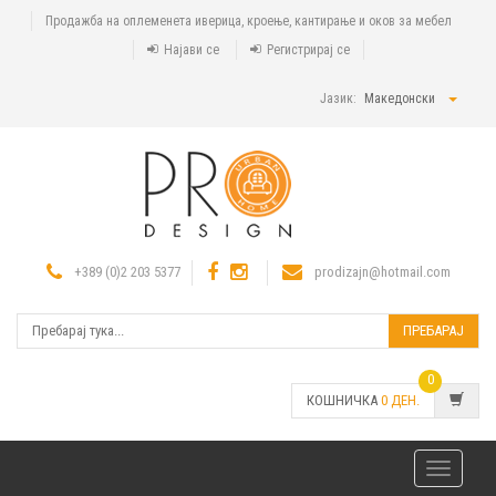
Продажба на оплеменета иверица, кроење, кантирање и оков за мебел
Најави се
Регистрирај се
Јазик:
Македонски
+389 (0)2 203 5377
prodizajn@hotmail.com
ПРЕБАРАЈ
0
КОШНИЧКА
0
ДЕН.
Toggle
navigatio