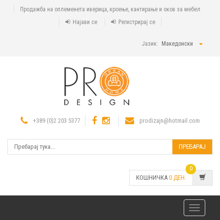
Продажба на оплеменета иверица, кроење, кантирање и оков за мебел
Најави се
Регистрирај се
Јазик:
Македонски
+389 (0)2 203 5377
prodizajn@hotmail.com
ПРЕБАРАЈ
0
КОШНИЧКА
0
ДЕН.
Toggle
navigatio