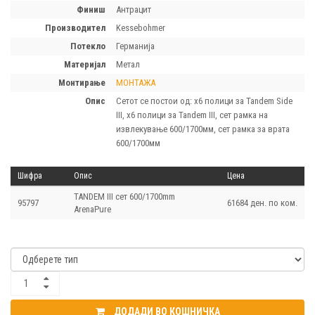
финиш
Антрацит
производител
Kessebohmer
потекло
Германија
материјал
Метал
монтирање
МОНТАЖА
опис
Сетот се постои од: x6 полици за Tandem Side
III, x6 полици за Tandem III, сет рамка на
извлекување 600/1700мм, сет рамка за врата
600/1700мм
Шифра
Опис
Цена
TANDEM III сет 600/1700mm
95797
61684 ден. по ком.
ArenaPure
ДОДАДИ ВО КОШНИЧКА