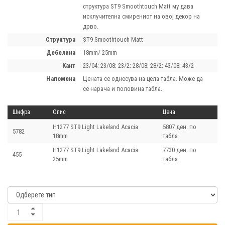
структура ST9 Smoothtouch Matt му дава
исклучителна смирениот на овој декор на
дрво.
структура
ST9 Smoothtouch Matt
дебелина
18mm/ 25mm
кант
23/04; 23/08; 23/2; 28/08; 28/2; 43/08; 43/2
напомена
Цената се однесува на цела табла. Може да
се нарача и половина табла.
Шифра
Опис
Цена
H1277 ST9 Light Lakeland Acacia
5807 ден. по
5782
18mm
табла
H1277 ST9 Light Lakeland Acacia
7730 ден. по
455
25mm
табла