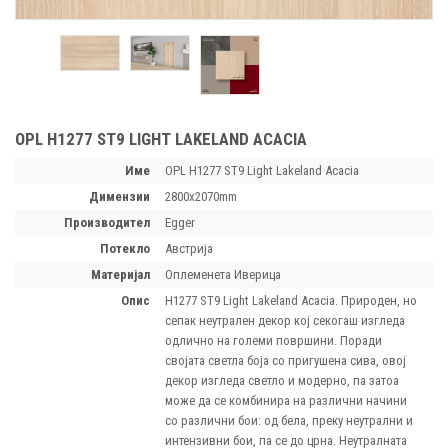
OPL H1277 ST9 LIGHT LAKELAND ACACIA
Име
OPL H1277 ST9 Light Lakeland Acacia
димензии
2800х2070mm
производител
Egger
потекло
Австрија
материјал
Оплеменета Иверица
опис
H1277 ST9 Light Lakeland Acacia. Природен, но
сепак неутрален декор кој секогаш изгледа
одлично на големи површини. Поради
својата светла боја со пригушена сива, овој
декор изгледа светло и модерно, па затоа
може да се комбинира на различни начини
со различни бои: од бела, преку неутрални и
интензивни бои, па се до црна. Неутралната