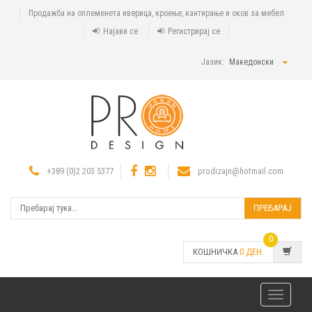
Продажба на оплеменета иверица, кроење, кантирање и оков за мебел
Најави се
Регистрирај се
Јазик:
Македонски
+389 (0)2 203 5377
prodizajn@hotmail.com
ПРЕБАРАЈ
0
КОШНИЧКА
0
ДЕН.
Toggle
navigatio