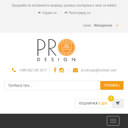
Продажба на оплеменета иверица, кроење, кантирање и оков за мебел
Најави се
Регистрирај се
Јазик:
Македонски
+389 (0)2 203 5377
prodizajn@hotmail.com
ПРЕБАРАЈ
0
КОШНИЧКА
0
ДЕН.
Toggle
navigatio