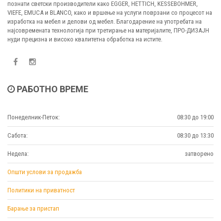
познати светски производители како EGGER, HETTICH, KESSEBOHMER,
VIEFE, EMUCA и BLANCO, како и вршење на услуги поврзани со процесот на
изработка на мебел и делови од мебел. Благодарение на употребата на
најсовремената технологија при третирање на материјалите, ПРО-ДИЗАЈН
нуди прецизна и високо квалитетна обработка на истите.
РАБОТНО ВРЕМЕ
Понеделник-Петок:
08:30 до 19:00
Сабота:
08:30 до 13:30
Недела:
затворено
Општи услови за продажба
Политики на приватност
Барање за пристап