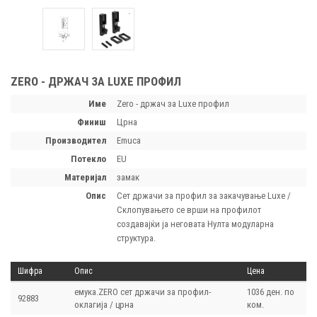
ZERO - ДРЖАЧ ЗА LUXE ПРОФИЛ
Име
Zero - држач за Luxe профил
финиш
Црна
производител
Emuca
потекло
EU
материјал
замак
опис
Сет држачи за профил за закачување Luxe /
Склопувањето се врши на профилот
создавајќи ја неговата Нулта модуларна
структура.
Шифра
Опис
Цена
емука.ZERO сет држачи за профил-
1036 ден. по
92883
оклагија / црна
ком.